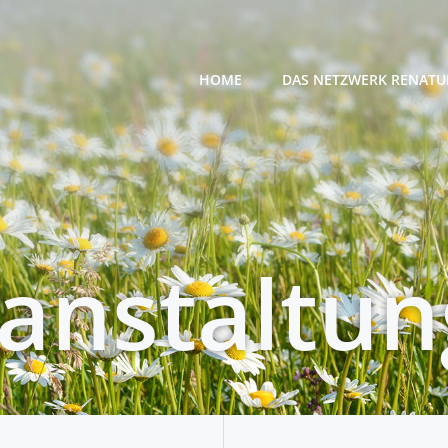
HOME
DAS NETZWERK RENATU
anstaltu